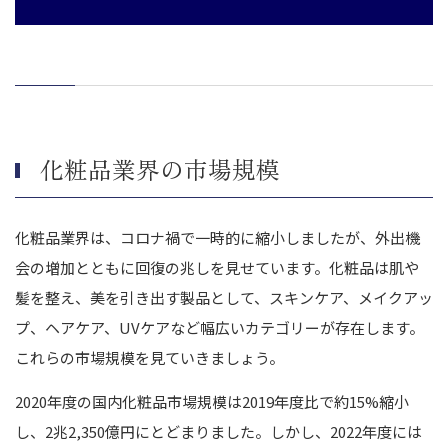
化粧品会社のM&Aを成功させるためのポイント
従業員の引き抜きを目的としたM&Aに注意する
自社の強みを把握しておく
希望する条件・譲れない条件を明確にする
M&Aの専門家に相談する
成約後は速やかに説明会を開催する
化粧品業界の市場規模
化粧品業界のM&A成功事例
株式会社コーセーによるPURI CO.,LTD.のM&A
化粧品業界は、コロナ禍で一時的に縮小しましたが、外出機
株式会社山田養蜂場による株式会社 pdc及び株式会社フューチャー
会の増加とともに回復の兆しを見せています。化粧品は肌や
ラボのM&A
株式会社ナリス化粧品による株式会社ナリスアップ コスメティック
髪を整え、美を引き出す製品として、スキンケア、メイクアッ
スのM&A
プ、ヘアケア、UVケアなど幅広いカテゴリーが存在します。
ヤーマン株式会社による株式会社ディーフィットのM&A
これらの市場規模を見ていきましょう。
まとめ｜化粧品業界のM&A動向を押さえてM&Aを成功させまし
ょう
2020年度の国内化粧品市場規模は2019年度比で約15%縮小
し、2兆2,350億円にとどまりました。しかし、2022年度には