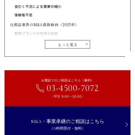
長引く不況による需要の縮小
後継者不足
化粧品業界のM&A最新動向（2025年）
新興ブランドの急速な成長
ブランドを統合する企業の増加
もっと見る
化粧品会社がM&Aをするメリット
後継者が不在でも事業を承継できる
従業員の雇用を維持できる
経営が安定して中長期的な事業成長が実現できる
お電話でのご相談はこちら（無料）
03-4500-7072
売却益を獲得できる
事業構造の改革を推進できる
（平日 9:00〜18:00）
化粧品会社がM&Aをするデメリット
ブランドイメージが変化するおそれがある
M&A・事業承継のご相談はこちら
激しい市場競争を強いられることがある
（24時間受付・無料）
会社の雰囲気が大きく変化することがある