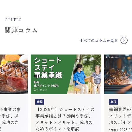
OTHERS
関連コラム
すべてのコラムを見る
業種
業種
ーキ事業の事
【2025年】ショートステイの
鉄鋼業界のM
や手法、メ
事業承継とは？動向や手法、
メリットデ
、成功のた
メリットデメリット、成功の
功のポイン
説
ためのポイントを解説
2025.0
公開日