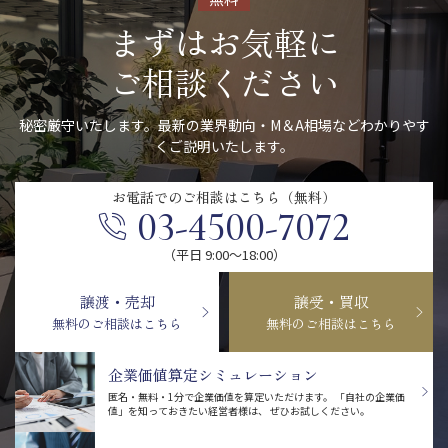
まずはお気軽に
ご相談ください
秘密厳守いたします。最新の業界動向・M＆A相場などわかりやす
くご説明いたします。
お電話での
ご相談はこちら（無料）
03-4500-7072
（平日 9:00〜18:00）
譲渡・売却
譲受・買収
無料のご相談はこちら
無料のご相談はこちら
企業価値算定シミュレーション
匿名・無料・1分で企業価値を算定いただけます。
「自社の企業価
値」を知っておきたい経営者様は、
ぜひお試しください。