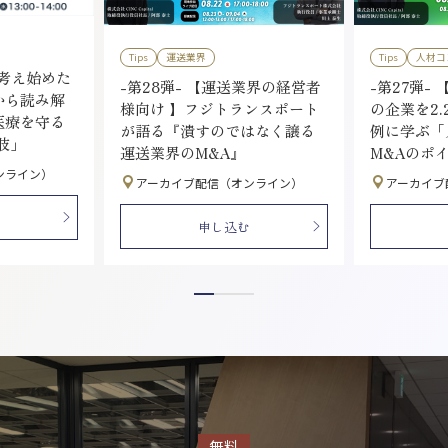
Tips
運送業界
Tips
人材コ
を考え始めた
-第28弾- 【運送業界の経営者
-第27弾- 
から読み解
様向け 】フジトランスポート
の企業を2.
医療を守る
が語る『潰すのではなく譲る
例に学ぶ「
肢」
運送業界のM&A』
M&Aのポ
ンライン）
アーカイブ配信（オンライン）
アーカイブ
申し込む
無料