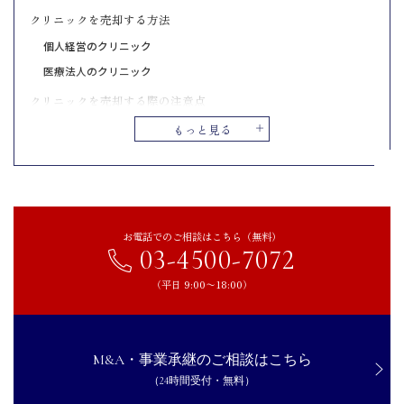
クリニックを売却する方法
個人経営のクリニック
医療法人のクリニック
クリニックを売却する際の注意点
診療圏調査と市場価値を正確に把握する
もっと見る
患者・従業員への影響を考慮する
法規制や契約条件を慎重に確認する
まとめ｜クリニック売却のご相談はCINC Capitalへ
お電話でのご相談はこちら（無料）
03-4500-7072
（平日 9:00〜18:00）
M&A・事業承継のご相談はこちら
（24時間受付・無料）