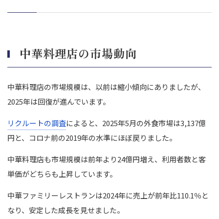
買い手選びは慎重に行う
強み（立地・顧客層）を明確に提示
レシピ・調理法・衛生管理の引き継ぎ準備
従業員とのコミュニケーション重視
中華料理店の市場動向
専門家の協力を得る
まとめ｜中華料理店の売却成功に向けて
中華料理店の市場規模は、以前は縮小傾向にありましたが、
2025年は回復が進んでいます。
リクルートの調査
によると、2025年5月の外食市場は3,137億
円と、コロナ前の2019年の水準にほぼ戻りました。
中華料理店も市場規模は前年より24億円増え、利用者数と客
単価がどちらも上昇しています。
中華ファミリーレストランは2024年に売上が前年比110.1％と
なり、安定した成長を見せました。