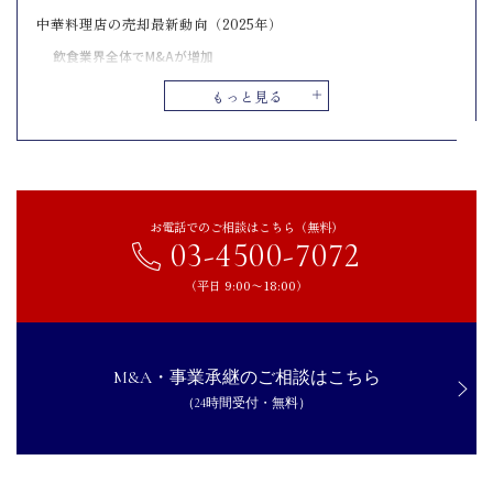
中華料理店の売却最新動向（2025年）
飲食業界全体でM&Aが増加
個人経営店の事業売却が一般化
もっと見る
代表的なM&A事例
中華料理店を売却するメリット
資産の現金化と経済的解放
従業員や顧客への影響を最小限に抑えられる
お電話でのご相談はこちら（無料）
03-4500-7072
負債や個人保証からの解放
ブランドや味の継承が可能
（平日 9:00〜18:00）
経営効率の向上・システム活用
中華料理店を売却するデメリット
M&A・事業承継のご相談はこちら
店舗ブランドや味の変質リスク
（24時間受付・無料）
従業員の離職・雇用不安
売却価格・条件が希望に沿わないリスク
中華料理店の売却を成功させるためのポイント