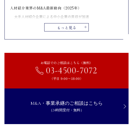
人材紹介業界のM&A最新動向（2025年）
大手人材紹介企業による中小企業の買収が加速
後継者不在によるM&Aの増加
もっと見る
異業種からの人材紹介市場への参入
人材紹介会社がM&Aで売却するメリット
経営基盤の強化と成長機会の拡大
後継者問題の解決と事業の継続
お電話でのご相談はこちら（無料）
03-4500-7072
求職者と求人企業のマッチング力向上
人材紹介会社がM&Aで売却を成功させるためのポイント
（平日 9:00〜18:00）
集客力と顧客基盤の強化
業界特化と専門性の強調
M&A・事業承継のご相談はこちら
キャリアコンサルティング機能の強化
（24時間受付・無料）
DX活用と業務効率化
M&A仲介の活用と戦略的マッチング
人材紹介業界のM&A事例