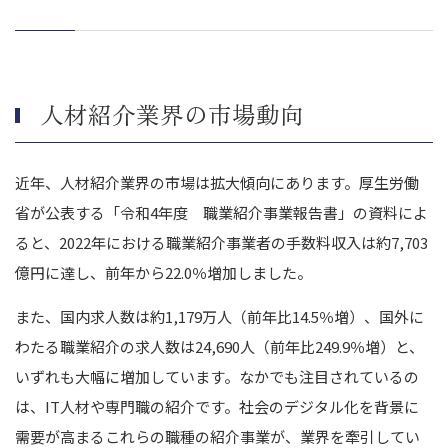
株式会社SHIFTによるEQIQ 株式会社のM&A
戸田建設株式会社による戸田スタッフサービス株式会社のM&A
エン･ジャパン株式会社による株式会社VOLLECTのM&A
人材紹介業界のM&A動向を押さえてM&Aを成功させましょう
人材紹介業界の市場動向
近年、人材紹介業界の市場は拡大傾向にあります。厚生労働
省が公表する「令和4年度 職業紹介事業報告書」の資料によ
ると、2022年における職業紹介事業者の手数料収入は約7,703
億円に達し、前年から22.0％増加しました。
また、国内求人数は約1,179万人（前年比14.5％増）、国外に
わたる職業紹介の求人数は24,690人（前年比249.9％増）と、
いずれも大幅に増加しています。なかでも注目されているの
は、IT人材や専門職の紹介です。社会のデジタル化を背景に
需要が高まるこれらの職種の紹介事業が、業界を牽引してい