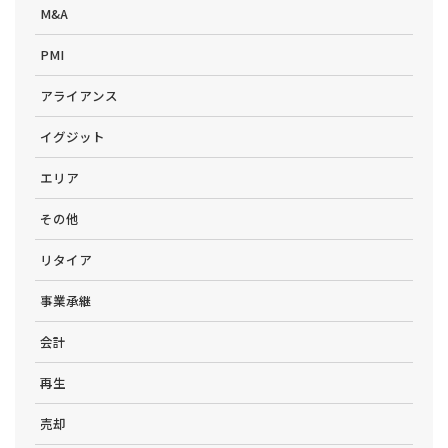
M&A
PMI
アライアンス
イグジット
エリア
その他
リタイア
事業承継
会計
再生
売却