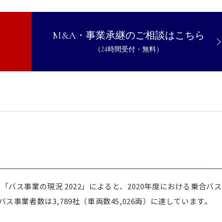
M&A・事業承継のご相談はこちら
経営が安定
（24時間受付・無料）
ット
ためのポイント
バス事業の現況 2022」によると、2020年度における乗合バス
切バス事業者数は3,789社（車両数45,026両）に達しています。
ス株式会社のM&A