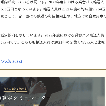
傾向が続いている状況です。2022年度における乗合バス輸送人
ランセのM&A
5,600万円となっています。輸送人員は2021年度の約42億5,764万
社ウエスト神姫の合併
背景として、都市部での鉄道の利便性向上や、地方での自家用車
を押さえてM&Aを成功させましょう
減少傾向を示しています。2022年度における貸切バス輸送人員
,000万円です。こちらも輸送人員は2021年の２億7,458万人と比較
現況 2022」