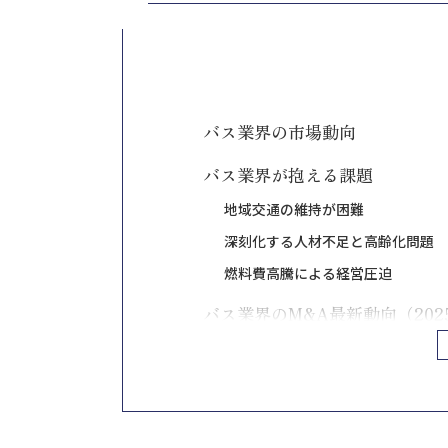
バス業界の市場動向
バス業界が抱える課題
地域交通の維持が困難
深刻化する人材不足と高齢化問題
燃料費高騰による経営圧迫
バス業界のM&A最新動向（202
地域バス会社の統合が加速
観光バス・高速バスのM&Aが活発
異業種との提携