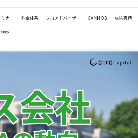
セミナー
料金体系
プロアドバイザー
CAMM DB
成約実績
バス会社のM&A動向(2025年)メリットデメリット/事例/成功のポイ…