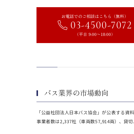
バス会社がM&Aをするメリット
事業存続と従業員の雇用維持
お電話でのご相談はこちら（無料）
資本力のある企業と統合することで
03-4500-7072
運行コストや設備投資の負担が軽減
（平日 9:00〜18:00）
バス会社がM&Aをするデメリ
統合後の運営方針が変わる可能性
従業員の待遇が変わるリスク
バス会社がM&Aを成功させる
適切な買い手を見つける
バス業界の市場動向
従業員や地域への説明を適切に行う
専門家への相談
「公益社団法人日本バス協会」が公表する資料「
バス会社のM&A事例
事業者数は2,337社（車両数57,914両）、貸
南海電気鉄道株式会社による明光バ