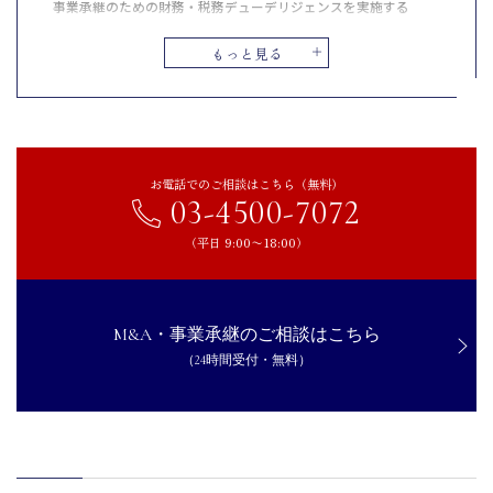
事業承継のための財務・税務デューデリジェンスを実施する
事業承継税制の適用に必要な手続きを支援する
もっと見る
後継者への株式移転や贈与・相続の手続きを進める
M&Aや株式譲渡による事業承継のスキームを設計する
事業承継後の税務申告や財務管理をサポートする
税理士に事業承継の手続きを依頼する際の費用相場
お電話でのご相談はこちら（無料）
事業承継に強い税理士を選ぶときのポイント
03-4500-7072
事業承継の実績が豊富な税理士を選ぶ
（平日 9:00〜18:00）
事業承継税制やM&Aに精通しているかを確認する
後継者や関係者とのコミュニケーション力があるか見極める
財務・法務の専門家と連携できる体制があるかチェックする
M&A・事業承継のご相談はこちら
長期的なサポートが可能かを確認しておく
（24時間受付・無料）
まとめ｜早めに相談し、適切なパートナーを選びましょう