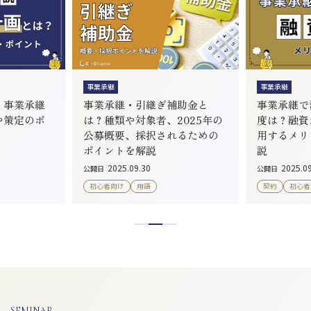
事業承継
事業承継
？事業承継
事業承継・引継ぎ補助金と
事業承継で
や策定のポ
は？種類や対象者、2025年の
度は？融資
公募概要、採択されるための
用するメリ
ポイントを解説
説
2025.09.30
2025.0
公開日
公開日
初心者向け
用語
契約
初心者
SEMINAR