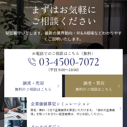
まずはお気軽に
ご相談ください
秘密厳守いたします。最新の業界動向・M＆A相場などわかりやす
くご説明いたします。
お電話での
ご相談はこちら（無料）
03-4500-7072
（平日 9:00〜18:00）
譲渡・売却
譲受・買収
無料のご相談はこちら
無料のご相談はこちら
企業価値算定シミュレーション
匿名・無料・1分で企業価値を算定いただけます。
「自社の企業価
値」を知っておきたい経営者様は、
ぜひお試しください。
メールマガジン