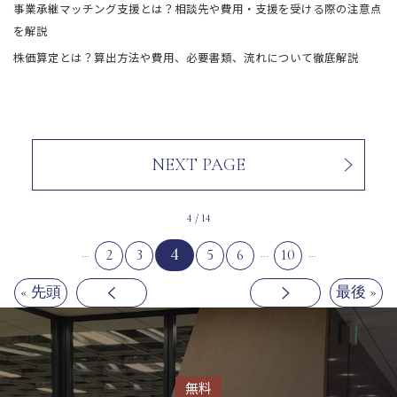
事業承継マッチング支援とは？相談先や費用・支援を受ける際の注意点
を解説
株価算定とは？算出方法や費用、必要書類、流れについて徹底解説
NEXT PAGE
4 / 14
4
2
3
5
6
10
...
...
...
« 先頭
最後 »
無料