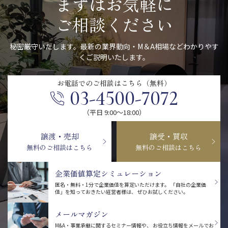
まずはお気軽に
ご相談ください
秘密厳守いたします。最新の業界動向・M＆A相場などわかりやす
くご説明いたします。
お電話での
ご相談はこちら（無料）
03-4500-7072
（平日 9:00〜18:00）
譲渡・売却
譲受・買収
無料のご相談はこちら
無料のご相談はこちら
企業価値算定シミュレーション
匿名・無料・1分で企業価値を算定いただけます。
「自社の企業価
値」を知っておきたい経営者様は、
ぜひお試しください。
メールマガジン
M&A・事業承継に関するセミナー情報や、
お役立ち情報をメールでお