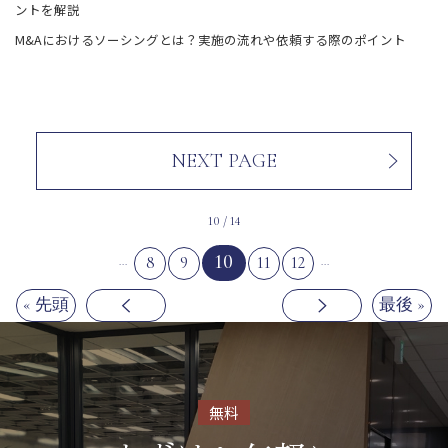
ントを解説
M&Aにおけるソーシングとは？実施の流れや依頼する際のポイント
NEXT PAGE
10 / 14
10
8
9
11
12
...
...
« 先頭
最後 »
無料