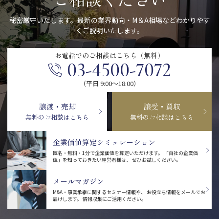
秘密厳守いたします。最新の業界動向・M＆A相場などわかりやす
くご説明いたします。
お電話での
ご相談はこちら（無料）
03-4500-7072
（平日 9:00〜18:00）
譲渡・売却
譲受・買収
無料のご相談はこちら
無料のご相談はこちら
企業価値算定シミュレーション
匿名・無料・1分で企業価値を算定いただけます。
「自社の企業価
値」を知っておきたい経営者様は、
ぜひお試しください。
メールマガジン
M&A・事業承継に関するセミナー情報や、
お役立ち情報をメールでお
届けします。
情報収集にご活用ください。