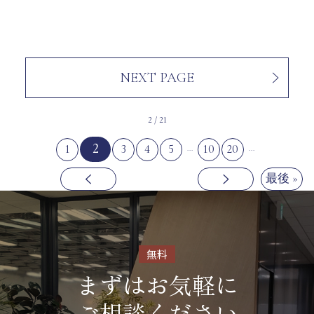
NEXT PAGE
2 / 21
2
1
3
4
5
10
20
...
...
最後 »
無料
まずはお気軽に
ご相談ください