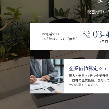
秘密厳守い
03-
お電話での
ご相談はこちら（無料）
（平日 9
企業価値算定シミ
匿名・無料・1分で企業価
「自社の企業価値」を知っ
ぜひお試しください。