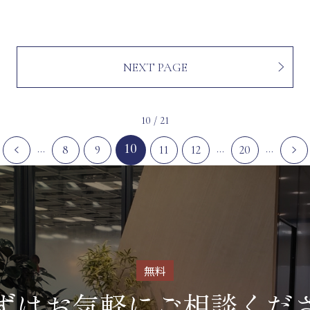
NEXT PAGE
10 / 21
10
...
...
...
8
9
11
12
20
無料
ずはお気軽に
ご相談くだ