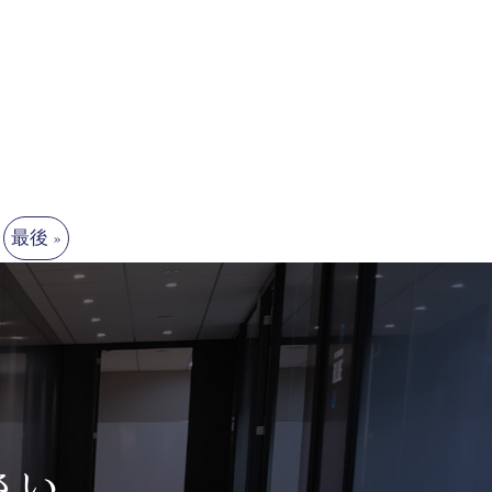
最後 »
さい