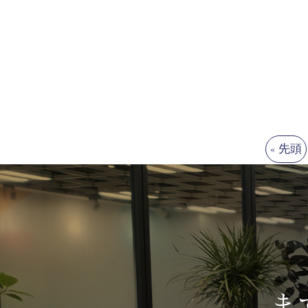
« 先頭
ま