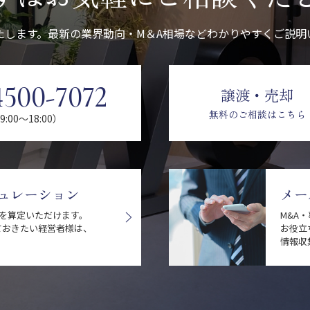
たします。最新の業界動向・M＆A相場などわかりやすくご説明
4500-7072
譲渡・売却
無料のご相談はこちら
:00〜18:00）
ュレーション
メー
値を算定いただけます。
M&A
ておきたい経営者様は、
お役立
情報収