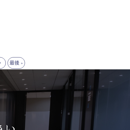
最後 »
さい