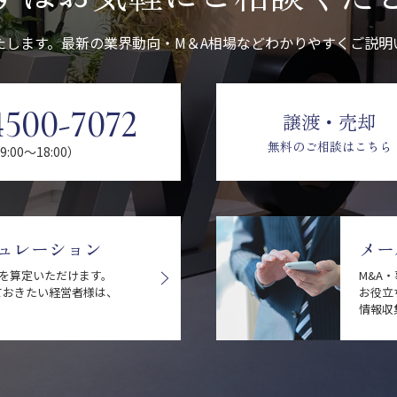
たします。最新の業界動向・M＆A相場などわかりやすくご説明
4500-7072
譲渡・売却
無料のご相談はこちら
:00〜18:00）
ュレーション
メー
値を算定いただけます。
M&A
ておきたい経営者様は、
お役立
情報収