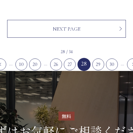
NEXT PAGE
28 / 34
28
...
...
...
10
20
26
27
29
30
無料
ずはお気軽に
ご相談くだ