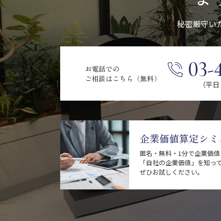
秘密厳守い
03-
お電話での
ご相談はこちら（無料）
（平日 9
企業価値算定シミ
匿名・無料・1分で企業価
「自社の企業価値」を知っ
ぜひお試しください。