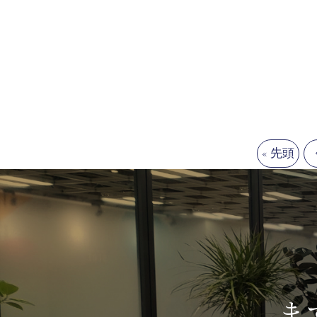
« 先頭
ま