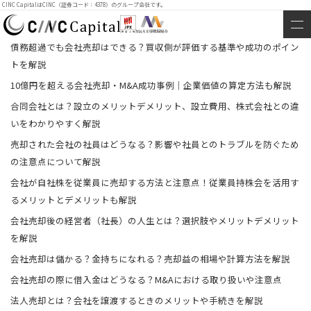
CINC CapitalはCINC（証券コード：4378）のグループ会社です。
債務超過でも会社売却はできる？買収側が評価する基準や成功のポイン
トを解説
10億円を超える会社売却・M&A成功事例｜企業価値の算定方法も解説
合同会社とは？設立のメリットデメリット、設立費用、株式会社との違
いをわかりやすく解説
売却された会社の社員はどうなる？影響や社員とのトラブルを防ぐため
の注意点について解説
会社が自社株を従業員に売却する方法と注意点！従業員持株会を活用す
るメリットとデメリットも解説
会社売却後の経営者（社長）の人生とは？選択肢やメリットデメリット
を解説
会社売却は儲かる？金持ちになれる？売却益の相場や計算方法を解説
会社売却の際に借入金はどうなる？M&Aにおける取り扱いや注意点
法人売却とは？会社を譲渡するときのメリットや手続きを解説