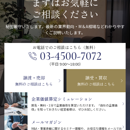
まずはお気軽に
ご相談ください
秘密厳守いたします。最新の業界動向・M＆A相場などわかりやす
くご説明いたします。
お電話での
ご相談はこちら（無料）
03-4500-7072
（平日 9:00〜18:00）
譲渡・売却
譲受・買収
無料のご相談はこちら
無料のご相談はこちら
企業価値算定シミュレーション
匿名・無料・1分で企業価値を算定いただけます。
「自社の企業価
値」を知っておきたい経営者様は、
ぜひお試しください。
メールマガジン
M&A・事業承継に関するセミナー情報や、
お役立ち情報をメールでお