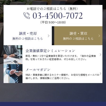
お電話での
ご相談はこちら（無料）
03-4500-7072
（平日 9:00〜18:00）
譲渡・売却
譲受・買収
無料のご相談はこちら
無料のご相談はこちら
企業価値算定シミュレーション
匿名・無料・1分で企業価値を算定いただけます。
「自社の企業価
値」を知っておきたい経営者様は、
ぜひお試しください。
メールマガジン
M&A・事業承継に関するセミナー情報や、
お役立ち情報をメールでお
届けします。
情報収集にご活用ください。