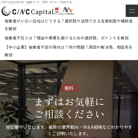
CINC CapitalはCINC（証券コード：4378）のグループ会社です。
後継者がいない会社はどうする？選択肢や活用できる支援制度や補助金
を解説
後継者不在とは？理由や廃業を避けるための選択肢、ポイントを解説
【中小企業】後継者不足の現状は？何が問題？原因や解決策、相談先を
解説
無料
まずはお気軽に
ご相談ください
秘密厳守いたします。最新の業界動向・M＆A相場などわかりやす
くご説明いたします。