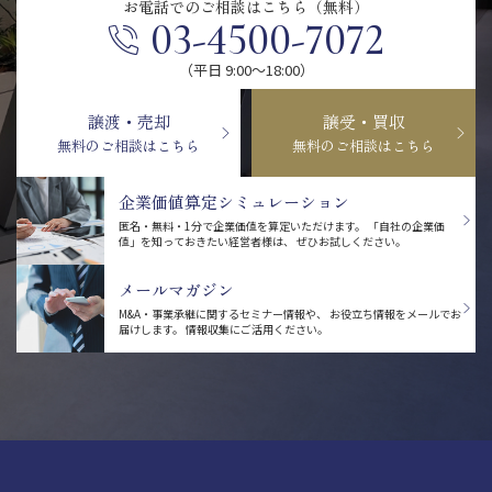
お電話での
ご相談はこちら（無料）
03-4500-7072
（平日 9:00〜18:00）
譲渡・売却
譲受・買収
無料のご相談はこちら
無料のご相談はこちら
企業価値算定シミュレーション
匿名・無料・1分で企業価値を算定いただけます。
「自社の企業価
値」を知っておきたい経営者様は、
ぜひお試しください。
メールマガジン
M&A・事業承継に関するセミナー情報や、
お役立ち情報をメールでお
届けします。
情報収集にご活用ください。