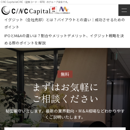
CINC CapitalはCINC（証券コード：4378）のグループ会社です。
イグジット（会社売却）とは？バイアウトとの違い｜成功させるための
ポイント
IPOとM&Aの違いは？割合やメリットデメリット、イグジット戦略を決
める際のポイントを解説
無料
まずはお気軽に
ご相談ください
秘密厳守いたします。最新の業界動向・M＆A相場などわかりやす
くご説明いたします。