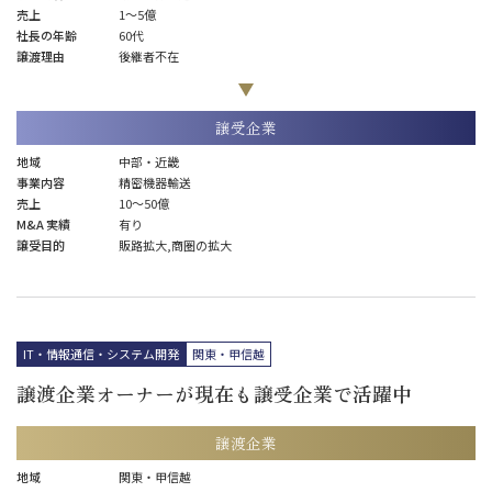
売上
1〜5億
社長の年齢
60代
譲渡理由
後継者不在
譲受企業
地域
中部・近畿
事業内容
精密機器輸送
売上
10～50億
M&A 実績
有り
譲受目的
販路拡大,商圏の拡大
IT・情報通信・システム開発
関東・甲信越
譲渡企業オーナーが現在も譲受企業で活躍中
譲渡企業
地域
関東・甲信越