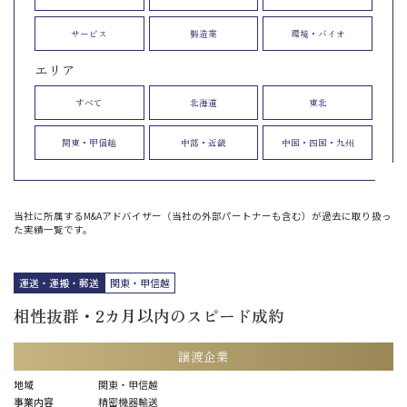
サービス
製造業
環境・バイオ
エリア
すべて
北海道
東北
関東・甲信越
中部・近畿
中国・四国・九州
当社に所属するM&Aアドバイザー（当社の外部パートナーも含む）が過去に取り扱っ
た実績一覧です。
運送・運搬・郵送
関東・甲信越
相性抜群・2カ月以内のスピード成約
譲渡企業
地域
関東・甲信越
事業内容
精密機器輸送