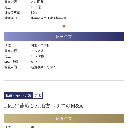
事業内容
Web開発
売上
1〜5億
社長の年齢
30代
譲渡理由
事業の成長加速,財務再建
譲受企業
地域
関東・甲信越
事業内容
ITベンダー
売上
10～50億
M&A 実績
有り
譲受目的
新規事業への参入
医療・福祉・介護
東北
PMIに苦戦した地方エリアのM&A
譲渡企業
地域
東北