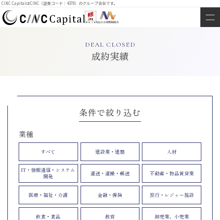
CINC CapitalはCINC（証券コード：4378）のグループ会社です。
DEAL CLOSED
成約実績
条件で絞り込む
業種
すべて
建設業・建築
人材
IT・情報通信・システム
運送・運搬・郵送
不動産・物品賃貸業
開発
医療・福祉・介護
金融・保険
旅行・レジャー施設
飲食・食品
教育
卸売業、小売業