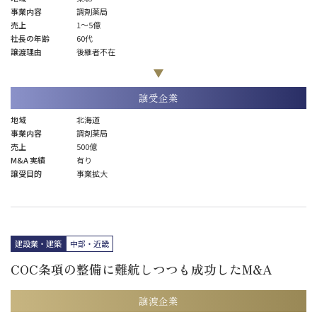
事業内容
調剤薬局
売上
1〜5億
社長の年齢
60代
譲渡理由
後継者不在
譲受企業
地域
北海道
事業内容
調剤薬局
売上
500億
M&A 実績
有り
譲受目的
事業拡大
建設業・建築
中部・近畿
COC条項の整備に難航しつつも成功したM&A
譲渡企業