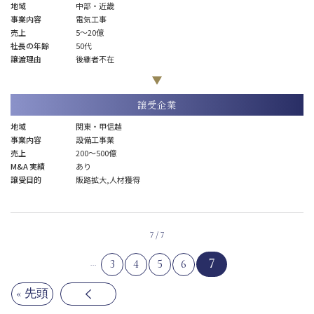
地域
中部・近畿
事業内容
電気工事
売上
5〜20億
社長の年齢
50代
譲渡理由
後継者不在
譲受企業
地域
関東・甲信越
事業内容
設備工事業
売上
200～500億
M&A 実績
あり
譲受目的
販路拡大,人材獲得
7 / 7
7
3
4
5
6
...
« 先頭