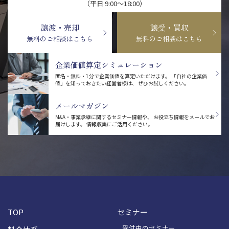
（平日 9:00〜18:00）
譲渡・売却
譲受・買収
無料のご相談はこちら
無料のご相談はこちら
企業価値算定シミュレーション
匿名・無料・1分で企業価値を算定いただけます。
「自社の企業価
値」を知っておきたい経営者様は、
ぜひお試しください。
メールマガジン
M&A・事業承継に関するセミナー情報や、
お役立ち情報をメールでお
届けします。
情報収集にご活用ください。
TOP
セミナー
受付中のセミナー