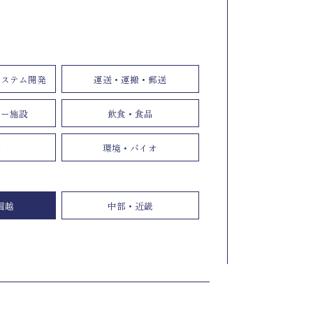
システム開発
運送・運搬・郵送
ャー施設
飲食・食品
業
環境・バイオ
信越
中部・近畿