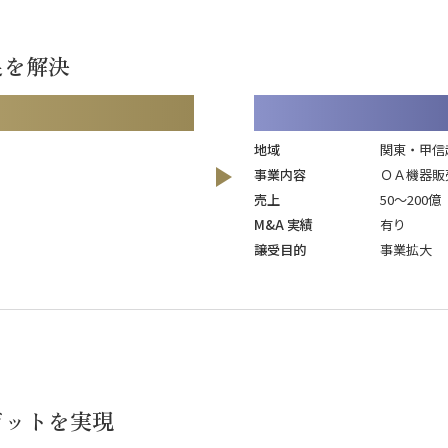
足を解決
地域
関東・甲信
事業内容
ＯＡ機器販
売上
50～200億
M&A 実績
有り
譲受目的
事業拡大
ジットを実現