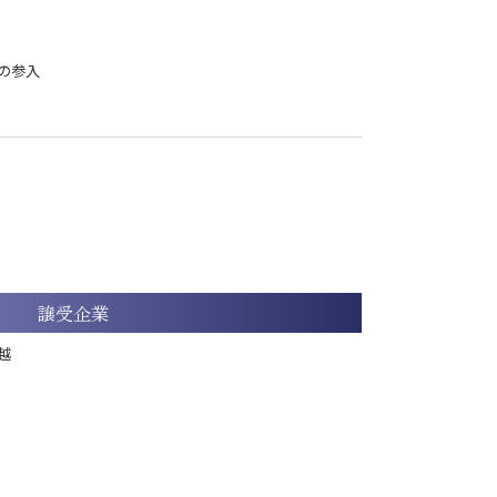
の参入
譲受企業
越