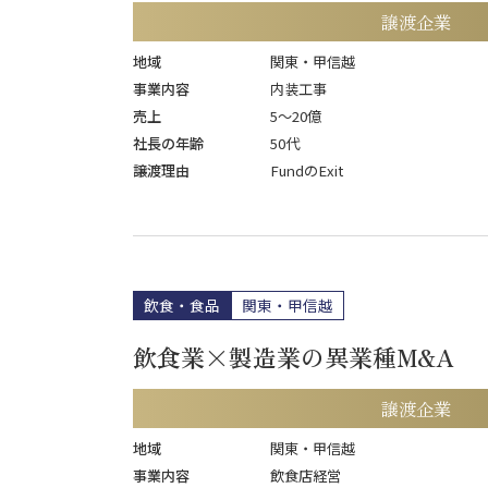
譲渡企業
地域
関東・甲信越
事業内容
内装工事
売上
5〜20億
社長の年齢
50代
譲渡理由
FundのExit
飲食・食品
関東・甲信越
飲食業×製造業の異業種M&A
譲渡企業
地域
関東・甲信越
事業内容
飲食店経営