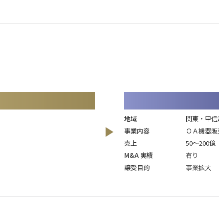
地域
関東・甲信
事業内容
ＯＡ機器販
売上
50～200億
M&A 実績
有り
譲受目的
事業拡大