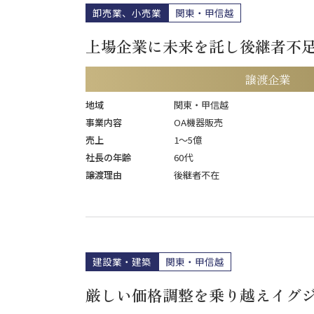
卸売業、小売業
関東・甲信越
上場企業に未来を託し後継者不
譲渡企業
地域
関東・甲信越
事業内容
OA機器販売
売上
1〜5億
社長の年齢
60代
譲渡理由
後継者不在
建設業・建築
関東・甲信越
厳しい価格調整を乗り越えイグ