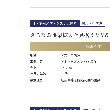
IT・情報通信・システム開発
関東・甲信越
さらなる事業拡大を見据えたM&
譲渡企業
地域
関東・甲信越
事業内容
アミューズメントCG製作
売上
5〜20億
社長の年齢
50代
譲渡理由
成長戦略,創業者利益の獲得