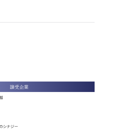
譲受企業
越
のシナジー