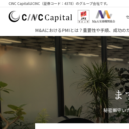
CINC CapitalはCINC（証券コード：4378）のグループ会社です。
M&AにおけるPMIとは？重要性や手順、成功
ま
秘密厳守い