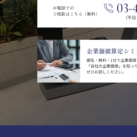
03-
お電話での
ご相談はこちら（無料）
（平日 9
企業価値算定シミ
匿名・無料・1分で企業価
「自社の企業価値」を知っ
ぜひお試しください。