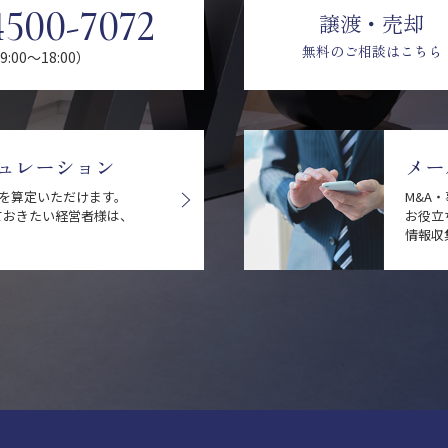
4500-7072
譲渡・売却
無料のご相談はこちら
:00〜18:00）
ュレーション
メー
値を算定いただけます。
M&A
ておきたい経営者様は、
お役立
情報収