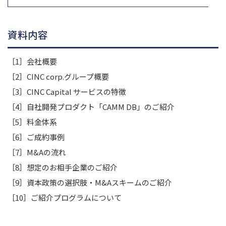
資料内容
［1］会社概要
［2］CINC corp.グループ概要
［3］CINC Capital サービスの特徴
［4］自社開発プロダクト「CAMM DB」のご紹介
［5］料金体系
［6］ご成約事例
［7］M&Aの流れ
［8］想定のお相手企業のご紹介
［9］資本政策の選択肢・M&Aスキームのご紹介
［10］ご紹介プログラムについて