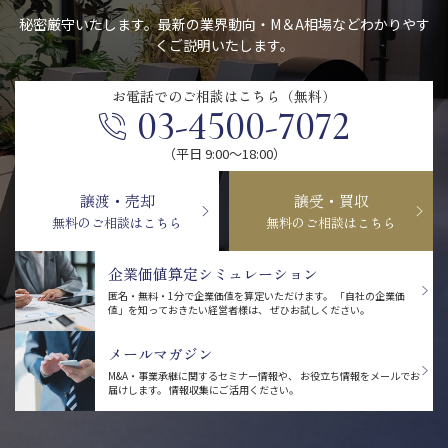
秘密厳守いたします。最新の業界動向・M＆A相場などわかりやす
くご説明いたします。
お電話での
ご相談はこちら（無料）
03-4500-7072
（平日 9:00〜18:00）
譲渡・売却
譲受・買収
無料のご相談はこちら
無料のご相談はこちら
企業価値算定シミュレーション
匿名・無料・1分で企業価値を算定いただけます。
「自社の企業価
値」を知っておきたい経営者様は、
ぜひお試しください。
メールマガジン
M&A・事業承継に関するセミナー情報や、
お役立ち情報をメールでお
届けします。
情報収集にご活用ください。