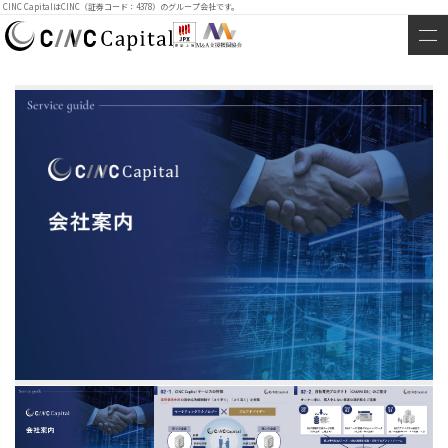
CINC CapitalはCINC（証券コード：4378）のグループ会社です。