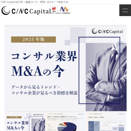
CINC CapitalはCINC（証券コード：4378）のグループ会社です。