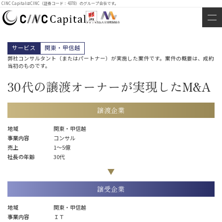
CINC CapitalはCINC（証券コード：4378）のグループ会社です。
サービス
関東・甲信越
弊社コンサルタント（またはパートナー）が実施した案件です。案件の概要は、成約
当初のものです。
30代の譲渡オーナーが実現したM&A
譲渡企業
地域
関東・甲信越
事業内容
コンサル
売上
1〜5億
社長の年齢
30代
譲受企業
地域
関東・甲信越
事業内容
ＩＴ