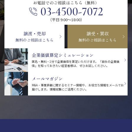
お電話での
ご相談はこちら（無料）
03-4500-7072
（平日 9:00〜18:00）
譲渡・売却
譲受・買収
無料のご相談はこちら
無料のご相談はこちら
企業価値算定シミュレーション
匿名・無料・1分で企業価値を算定いただけます。
「自社の企業価
値」を知っておきたい経営者様は、
ぜひお試しください。
メールマガジン
M&A・事業承継に関するセミナー情報や、
お役立ち情報をメールでお
届けします。
情報収集にご活用ください。