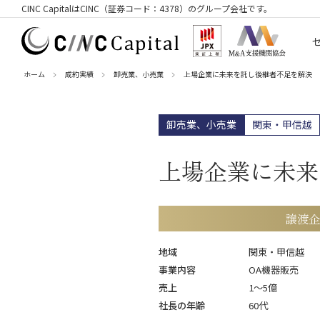
CINC CapitalはCINC（証券コード：4378）のグループ会社です。
ホーム
成約実績
卸売業、小売業
上場企業に未来を託し後継者不足を解決
卸売業、小売業
関東・甲信越
上場企業に未来
譲渡企
地域
関東・甲信越
事業内容
OA機器販売
売上
1〜5億
社長の年齢
60代