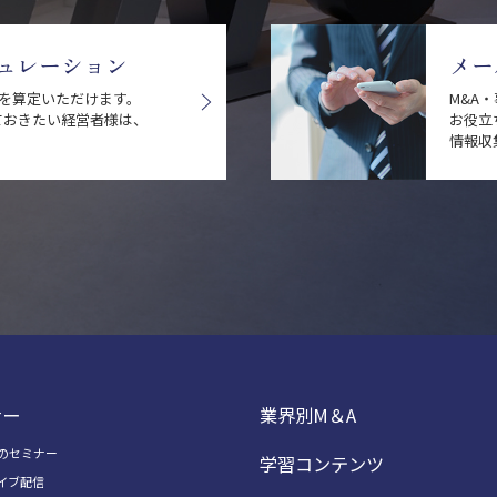
ュレーション
メー
値を算定いただけます。
M&A
ておきたい経営者様は、
お役立
情報収
ナー
業界別M＆A
のセミナー
学習コンテンツ
イブ配信