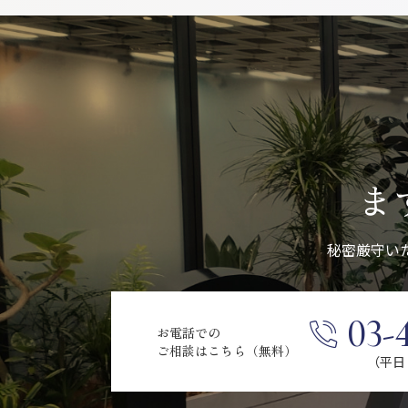
ま
秘密厳守い
03-
お電話での
ご相談はこちら（無料）
（平日 9