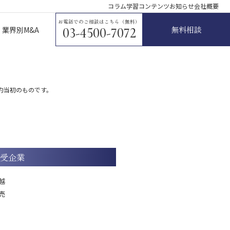
コラム
学習コンテンツ
お知らせ
会社概要
お電話でのご相談はこちら（無料）
無料相談
業界別M&A
03-4500-7072
約当初のものです。
受企業
越
売