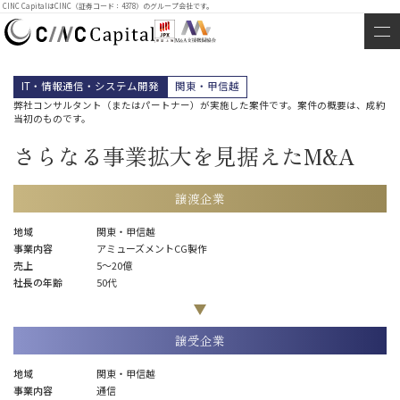
CINC CapitalはCINC（証券コード：4378）のグループ会社です。
IT・情報通信・システム開発
関東・甲信越
弊社コンサルタント（またはパートナー）が実施した案件です。案件の概要は、成約
当初のものです。
さらなる事業拡大を見据えたM&A
譲渡企業
地域
関東・甲信越
事業内容
アミューズメントCG製作
売上
5〜20億
社長の年齢
50代
譲受企業
地域
関東・甲信越
事業内容
通信