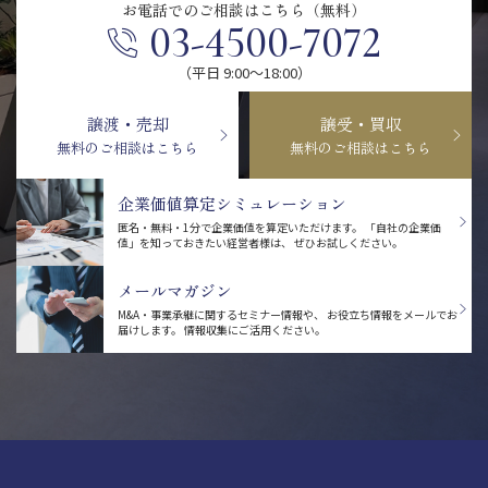
お電話での
ご相談はこちら（無料）
03-4500-7072
（平日 9:00〜18:00）
譲渡・売却
譲受・買収
無料のご相談はこちら
無料のご相談はこちら
企業価値算定シミュレーション
匿名・無料・1分で企業価値を算定いただけます。
「自社の企業価
値」を知っておきたい経営者様は、
ぜひお試しください。
メールマガジン
M&A・事業承継に関するセミナー情報や、
お役立ち情報をメールでお
届けします。
情報収集にご活用ください。