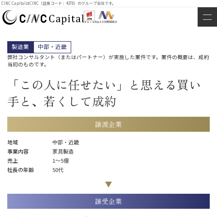
CINC CapitalはCINC（証券コード：4378）のグループ会社です。
製造業
中部・近畿
弊社コンサルタント（またはパートナー）が実施した案件です。案件の概要は、成約
当初のものです。
「この人に任せたい」と思える買い
手と、若くして成約
譲渡企業
地域
中部・近畿
事業内容
家具製造
売上
1〜5億
社長の年齢
50代
譲受企業