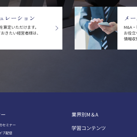
ュレーション
メー
値を算定いただけます。
M&A
ておきたい経営者様は、
お役立
情報収
ナー
業界別M＆A
のセミナー
学習コンテンツ
イブ配信