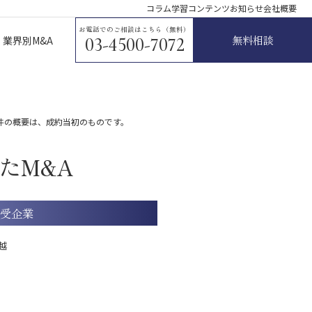
コラム
学習コンテンツ
お知らせ
会社概要
お電話でのご相談はこちら（無料）
無料相談
業界別M&A
03-4500-7072
件の概要は、成約当初のものです。
たM&A
受企業
越