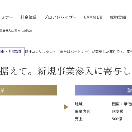
セミナー
料金体系
プロアドバイザー
CAMM DB
成約実績
事業参入に寄与したM&A
関東・甲信越
弊社コンサルタント（またはパートナー）が実施した案件です。案
据えて。新規事業参入に寄与し
業
譲
地域
関東・甲信
事業内容
IR支援
売上
500億