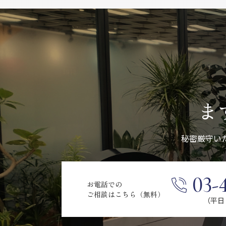
ま
秘密厳守い
03-
お電話での
ご相談はこちら（無料）
（平日 9