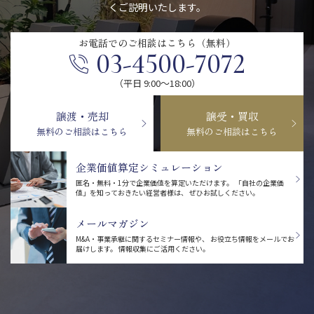
くご説明いたします。
お電話での
ご相談はこちら（無料）
03-4500-7072
（平日 9:00〜18:00）
譲渡・売却
譲受・買収
無料のご相談はこちら
無料のご相談はこちら
企業価値算定シミュレーション
匿名・無料・1分で企業価値を算定いただけます。
「自社の企業価
値」を知っておきたい経営者様は、
ぜひお試しください。
メールマガジン
M&A・事業承継に関するセミナー情報や、
お役立ち情報をメールでお
届けします。
情報収集にご活用ください。