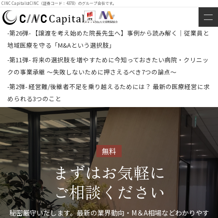
CINC CapitalはCINC（証券コード：4378）のグループ会社です。
-第26弾- 【譲渡を考え始めた院長先生へ】事例から読み解く│従業員と
地域医療を守る「M&Aという選択肢」
-第11弾- 将来の選択肢を増やすために今知っておきたい病院・クリニッ
クの事業承継 ～失敗しないために押さえるべき7つの論点～
-第2弾- 経営難/後継者不足を乗り越えるためには？ 最新の医療経営に求
められる3つのこと
無料
まずはお気軽に
ご相談ください
秘密厳守いたします。最新の業界動向・M＆A相場などわかりやす