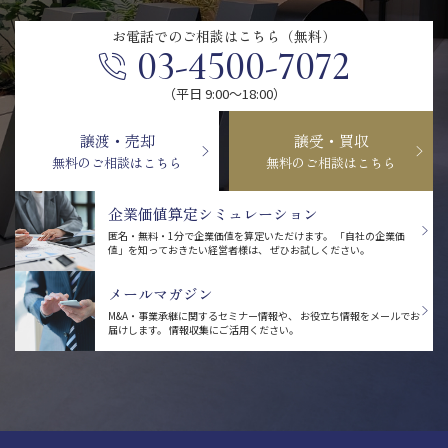
お電話での
ご相談はこちら（無料）
03-4500-7072
（平日 9:00〜18:00）
譲渡・売却
譲受・買収
無料のご相談はこちら
無料のご相談はこちら
企業価値算定シミュレーション
匿名・無料・1分で企業価値を算定いただけます。
「自社の企業価
値」を知っておきたい経営者様は、
ぜひお試しください。
メールマガジン
M&A・事業承継に関するセミナー情報や、
お役立ち情報をメールでお
届けします。
情報収集にご活用ください。