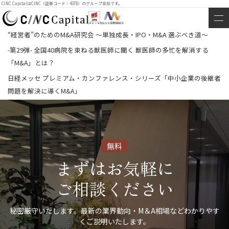
CINC CapitalはCINC（証券コード：4378）のグループ会社です。
“経営者”のためのM&A研究会 ～単独成長・IPO・M&A 選ぶべき道～
-第29弾- 全国40病院を束ねる獣医師に聞く 獣医師の多忙を解消する
「M&A」とは？
日経メッセ プレミアム・カンファレンス・シリーズ「中小企業の後継者
問題を解決に導くM&A」
無料
まずはお気軽に
ご相談ください
秘密厳守いたします。最新の業界動向・M＆A相場などわかりやす
くご説明いたします。