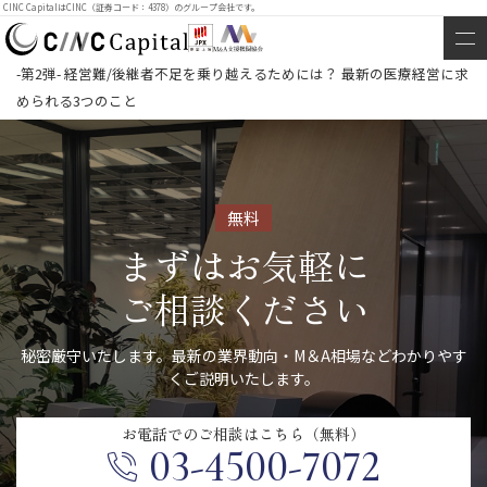
CINC CapitalはCINC（証券コード：4378）のグループ会社です。
-第2弾- 経営難/後継者不足を乗り越えるためには？ 最新の医療経営に求
められる3つのこと
無料
まずはお気軽に
ご相談ください
秘密厳守いたします。最新の業界動向・M＆A相場などわかりやす
くご説明いたします。
お電話での
ご相談はこちら（無料）
03-4500-7072