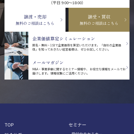
（平日 9:00〜18:00）
譲渡・売却
譲受・買収
無料のご相談はこちら
無料のご相談はこちら
企業価値算定シミュレーション
匿名・無料・1分で企業価値を算定いただけます。
「自社の企業価
値」を知っておきたい経営者様は、
ぜひお試しください。
メールマガジン
M&A・事業承継に関するセミナー情報や、
お役立ち情報をメールでお
届けします。
情報収集にご活用ください。
TOP
セミナー
受付中のセミナー