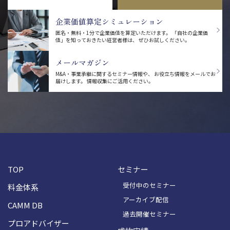
企業価値算定シミュレーション
匿名・無料・1分で企業価値を算定いただけます。
「自社の企業価
値」を知っておきたい経営者様は、
ぜひお試しください。
メールマガジン
M&A・事業承継に関するセミナー情報や、
お役立ち情報をメールでお
届けします。
情報収集にご活用ください。
TOP
セミナー
受付中のセミナー
料金体系
アーカイブ配信
CAMM DB
過去開催セミナー
プロアドバイザー