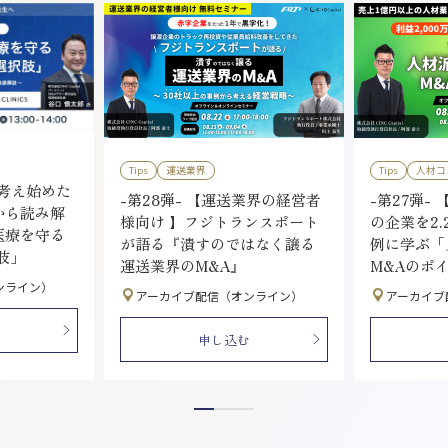
Tips
運送業界
Tips
人材コ
を考え始めた
-第28弾- 【運送業界の経営者
-第27弾- 
から読み解
様向け 】フジトランスポート
の企業を2.
医療を守る
が語る『潰すのではなく譲る
例に学ぶ「
肢」
運送業界のM&A』
M&Aのポ
ンライン）
アーカイブ配信（オンライン）
アーカイブ
申し込む