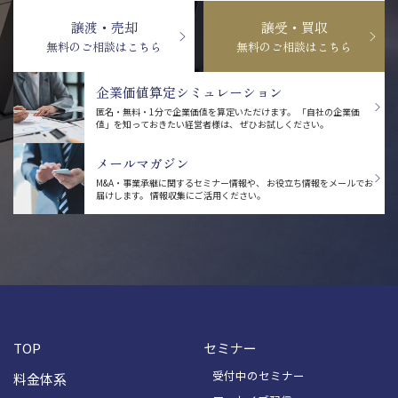
譲渡・売却
譲受・買収
無料のご相談はこちら
無料のご相談はこちら
企業価値算定シミュレーション
匿名・無料・1分で企業価値を算定いただけます。
「自社の企業価
値」を知っておきたい経営者様は、
ぜひお試しください。
メールマガジン
M&A・事業承継に関するセミナー情報や、
お役立ち情報をメールでお
届けします。
情報収集にご活用ください。
TOP
セミナー
受付中のセミナー
料金体系