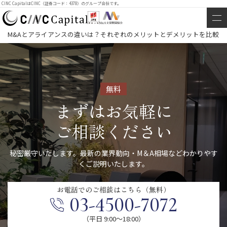
CINC CapitalはCINC（証券コード：4378）のグループ会社です。
M&Aとアライアンスの違いは？それぞれのメリットとデメリットを比較
無料
まずはお気軽に
ご相談ください
秘密厳守いたします。最新の業界動向・M＆A相場などわかりやす
くご説明いたします。
お電話での
ご相談はこちら（無料）
03-4500-7072
（平日 9:00〜18:00）