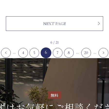
NEXT PAGE
6 / 21
6
...
...
...
4
5
7
8
20
無料
ずはお気軽に
ご相談くだ