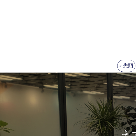
« 先頭
ま