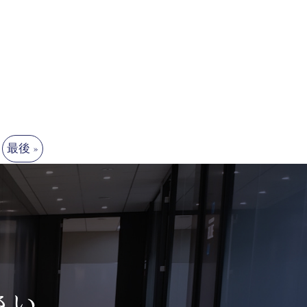
最後 »
さい