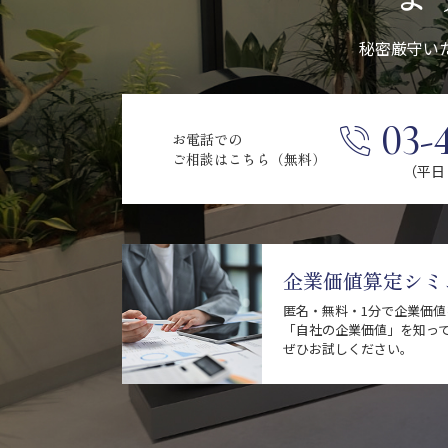
秘密厳守い
03-
お電話での
ご相談はこちら（無料）
（平日 9
企業価値算定シミ
匿名・無料・1分で企業価
「自社の企業価値」を知っ
ぜひお試しください。