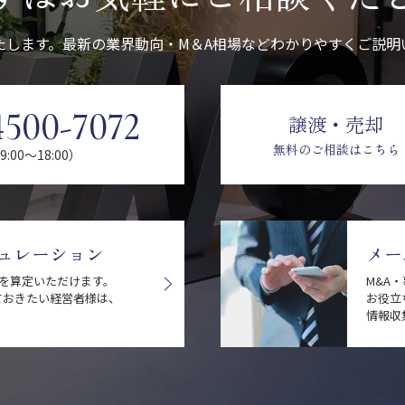
たします。最新の業界動向・M＆A相場などわかりやすくご説明
4500-7072
譲渡・売却
無料のご相談はこちら
:00〜18:00）
ュレーション
メー
値を算定いただけます。
M&A
ておきたい経営者様は、
お役立
情報収